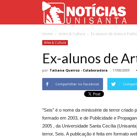
Not
Home
Artes & Cultura
Ex-alunos de Artes e Publ
Uni
Artes & Cultura
Ex-alunos de Ar
por
Tatiana Queiroz - Colaboradora
-
17/08/2009
Compartilhar no Facebook
Comparti
“Seis” é o nome da minissérie de terror criado 
formado em 2003, e de Publicidade e Propagand
2005 , da Universidade Santa Cecília (Unisant
terror, Seis. A publicação é feita em formato w