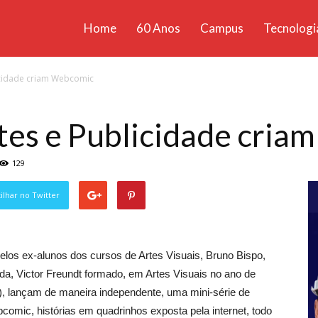
Home
60 Anos
Campus
Tecnologi
ícias
icidade criam Webcomic
santa
tes e Publicidade cri
129
lhar no Twitter
pelos ex-alunos dos cursos de Artes Visuais, Bruno Bispo,
a, Victor Freundt formado, em Artes Visuais no ano de
a), lançam de maneira independente, uma mini-série de
ebcomic, histórias em quadrinhos exposta pela internet, todo