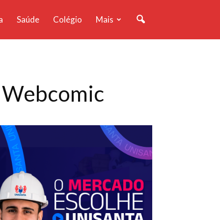
a
Saúde
Colégio
Mais
am Webcomic