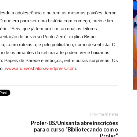
m desde a adolescência e nutrem as mesmas paixões, terror
 O que era para ser uma história com começo, meio e fim
ie. “Seis, que já tem um fim, ao qual os leitores
ntação do universo Ponto Zero", explica Bispo.
ico, como roteirista, e pelo publicitário, como desenhista. O
o, onde os amantes da sétima arte podem ver e baixar as
o: Papéis de Parede e esboços, entre outras surpresas. Os
no:
www.arquivosbaldo.wordpress.com
.
Próxima matéria
Proler-BS/Unisanta abre inscrições
para o curso “Bibliotecando com o
Proler”