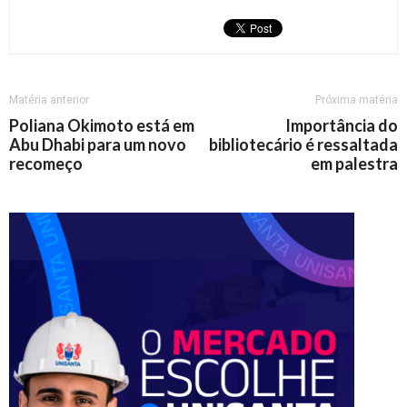
Matéria anterior
Próxima matéria
Poliana Okimoto está em
Importância do
Abu Dhabi para um novo
bibliotecário é ressaltada
recomeço
em palestra