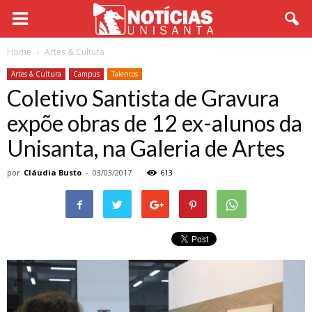
Home
Artes & Cultura
Artes & Cultura
Campus
Talentos
Coletivo Santista de Gravura
expõe obras de 12 ex-alunos da
Unisanta, na Galeria de Artes
por
Cláudia Busto
-
03/03/2017
613