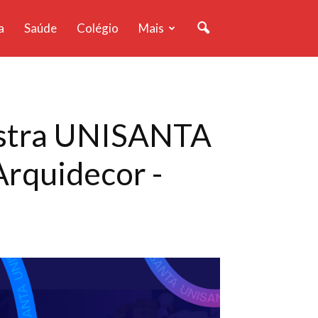
a
Saúde
Colégio
Mais
ostra UNISANTA
Arquidecor -