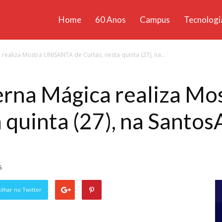
Home
60 Anos
Campus
Tecnologi
ícias
realiza Mostra UNISANTA de Curtas, nesta quinta (27), na...
santa
erna Mágica realiza M
 quinta (27), na Santos
6
lhar no Twitter