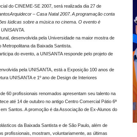
ial do CINEME-SE 2007, será realizada dia 27 de
antosArquidecor – Casa Natal 2007. A programação conta
ções lúdicas sobre a música no cinema. O evento é
da UNISANTA.
tural, desenvolvida pela Universidade na maior mostra de
 Metropolitana da Baixada Santista.
participa do evento, a UNISANTA responde pelo projeto de
nvolvida pela UNISANTA, está a Exposição 100 anos de
etura UNISANTA e 1º ano de Design de Interiores
de 60 profissionais renomados apresentam seu talento na
ece até 14 de outubro no antigo Centro Comercial Pátio 6ª
,
em Santos. A
promoção é da Associação de Ex-Alunos do
 plásticos da Baixada Santista e de São Paulo, além de
os profissionais, mostram, voluntariamente, as últimas