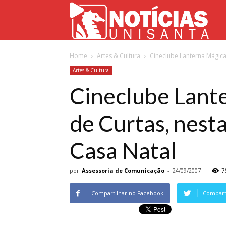
Not
Home
Artes & Cultura
Cineclube Lanterna Mágica 
Uni
Artes & Cultura
Cineclube Lant
de Curtas, nesta
Casa Natal
por
Assessoria de Comunicação
-
24/09/2007
7
Compartilhar no Facebook
Comparti