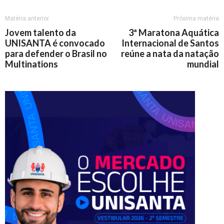
Matéria anterior
Próxima matéria
Jovem talento da
3ª Maratona Aquática
UNISANTA é convocado
Internacional de Santos
para defender o Brasil no
reúne a nata da natação
Multinations
mundial