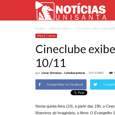
Not
Home
Artes & Cultura
Cineclube exibe O Evangel
Uni
Artes & Cultura
Cineclube exib
10/11
por
Livia Ornelas - Colaboradora
-
07/11/2005
Compartilhar no Facebook
Comparti
Nesta quinta-feira (10), a partir das 19h, o C
Maestros do Imaginário, o filme:
O Evangelho 