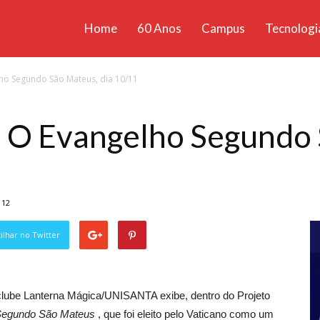
Home
60 Anos
Campus
Tecnologi
ícias
ho Segundo São Mateus, dia 10/11
santa
e O Evangelho Segundo 
112
lhar no Twitter
ineclube Lanterna Mágica/UNISANTA exibe, dentro do Projeto
Segundo São Mateus
, que foi eleito pelo Vaticano como um