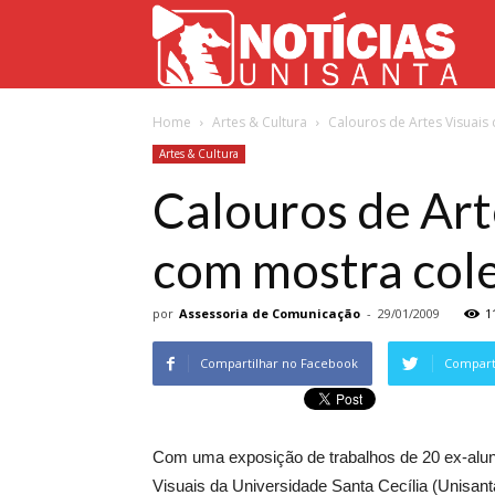
Not
Home
Artes & Cultura
Calouros de Artes Visuais
Uni
Artes & Cultura
Calouros de Art
com mostra cole
por
Assessoria de Comunicação
-
29/01/2009
1
Compartilhar no Facebook
Comparti
Com uma exposição de trabalhos de 20 ex-aluno
Visuais da Universidade Santa Cecília (Unisant