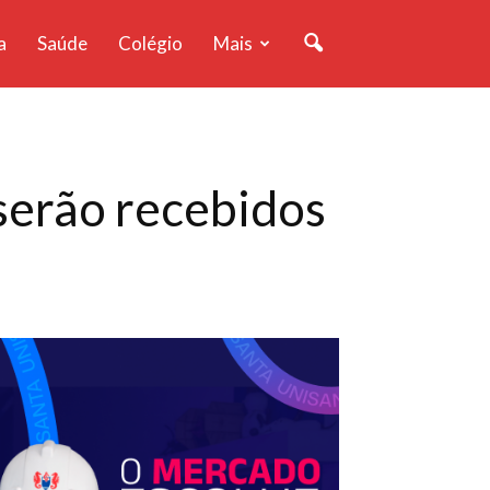
a
Saúde
Colégio
Mais
serão recebidos