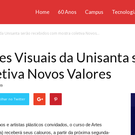
Home
60 Anos
Campus
Tecnologi
ícias
 da Unisanta serão recebidos com mostra coletiva Novos...
santa
es Visuais da Unisanta 
tiva Novos Valores
19
lhar no Twitter
s e artistas plásticos convidados, o curso de Artes
a) receberá seus calouros, a partir da próxima segunda-