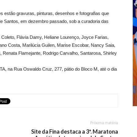
s estão gravuras, pinturas, desenhos e fotografias que
de Santos, em dezembro passado, sob a curadoria das
a Coleto, Flávia Damy, Heliane Lourenço, Joyce Farias,
iano Costa, Marilúcia Guilen, Marise Escobar, Nancy Saia,
, Renata Flamejante, Rodrigo Carvalho, Santarosa, Shirley
A, na Rua Oswaldo Cruz, 277, pátio do Bloco M, até o dia
Próxima matéria
Site da Fina destaca a 3ª. Maratona