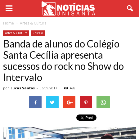
Home
Artes & Cultura
Artes & Cultura
Colégio
Banda de alunos do Colégio
Santa Cecília apresenta
sucessos do rock no Show do
Intervalo
por
Lucas Santos
-
06/09/2017
498