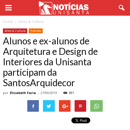
Home
Artes & Cultura
Artes & Cultura
Eventos
Alunos e ex-alunos de
Arquitetura e Design de
Interiores da Unisanta
participam da
SantosArquidecor
por
Elizabeth Faria
-
27/09/2013
391