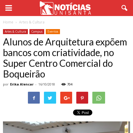
Home
Artes & Cultura
Artes & Cultura
Campus
Eventos
Alunos de Arquitetura expõem
bancos com criatividade, no
Super Centro Comercial do
Boqueirão
por
Erika Alencar
-
16/10/2018
704