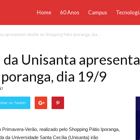
Home
60 Anos
Campus
Tecnologi
ícias
a apresentam desfile no Shopping Pátio Iporanga, dia...
santa
da Unisanta apresenta
Iporanga, dia 19/9
47
lhar no Twitter
on Primavera-Verão, realizado pelo Shopping Pátio Iporanga,
 da Universidade Santa Cecília (Unisanta) irão