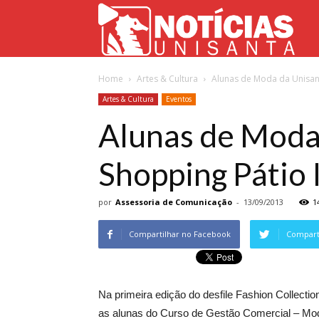
Not
Home
Artes & Cultura
Alunas de Moda da Unisant
Uni
Artes & Cultura
Eventos
Alunas de Moda 
Shopping Pátio 
por
Assessoria de Comunicação
-
13/09/2013
1
Compartilhar no Facebook
Comparti
Na primeira edição do desfile Fashion Collecti
as alunas do Curso de Gestão Comercial – Moda