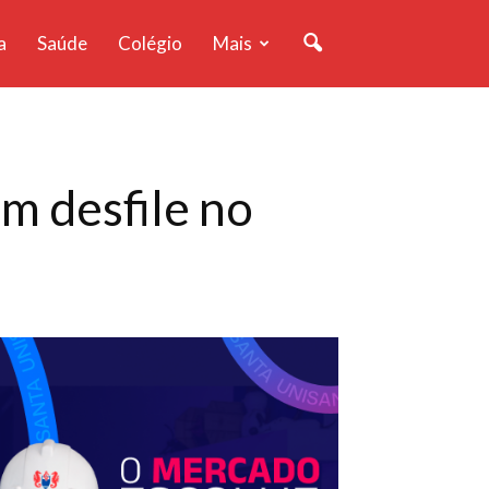
a
Saúde
Colégio
Mais
m desfile no