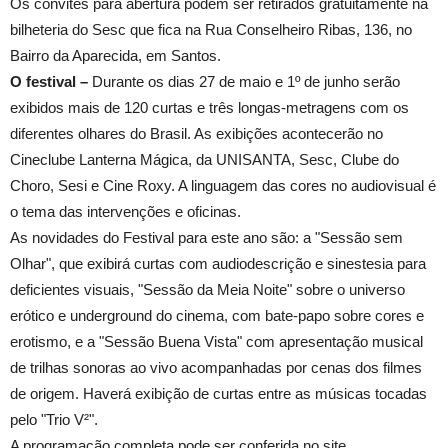
Os convites para abertura podem ser retirados gratuitamente na
bilheteria do Sesc que fica na Rua Conselheiro Ribas, 136, no
Bairro da Aparecida, em Santos.
O festival –
Durante os dias 27 de maio e 1º de junho serão
exibidos mais de 120 curtas e três longas-metragens com os
diferentes olhares do Brasil. As exibições acontecerão no
Cineclube Lanterna Mágica, da UNISANTA, Sesc, Clube do
Choro, Sesi e Cine Roxy. A linguagem das cores no audiovisual é
o tema das intervenções e oficinas.
As novidades do Festival para este ano são: a "Sessão sem
Olhar", que exibirá curtas com audiodescrição e sinestesia para
deficientes visuais, "Sessão da Meia Noite" sobre o universo
erótico e underground do cinema, com bate-papo sobre cores e
erotismo, e a "Sessão Buena Vista" com apresentação musical
de trilhas sonoras ao vivo acompanhadas por cenas dos filmes
de origem. Haverá exibição de curtas entre as músicas tocadas
pelo "Trio V²".
A programação completa pode ser conferida no site