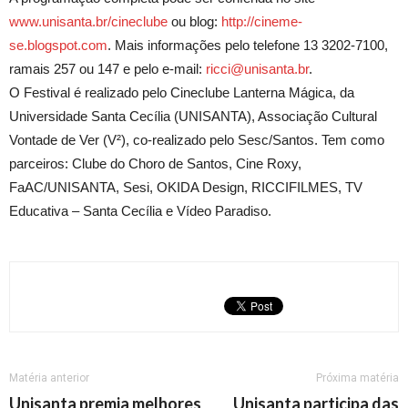
www.unisanta.br/cineclube
ou blog:
http://cineme-
se.blogspot.com
. Mais informações pelo telefone 13 3202-7100,
ramais 257 ou 147 e pelo e-mail:
ricci@unisanta.br
.
O Festival é realizado pelo Cineclube Lanterna Mágica, da
Universidade Santa Cecília (UNISANTA), Associação Cultural
Vontade de Ver (V²), co-realizado pelo Sesc/Santos. Tem como
parceiros: Clube do Choro de Santos, Cine Roxy,
FaAC/UNISANTA, Sesi, OKIDA Design, RICCIFILMES, TV
Educativa – Santa Cecília e Vídeo Paradiso.
Matéria anterior
Próxima matéria
Unisanta premia melhores
Unisanta participa das