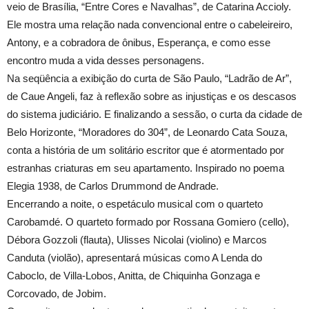
veio de Brasília, “Entre Cores e Navalhas”, de Catarina Accioly.
Ele mostra uma relação nada convencional entre o cabeleireiro,
Antony, e a cobradora de ônibus, Esperança, e como esse
encontro muda a vida desses personagens.
Na seqüência a exibição do curta de São Paulo, “Ladrão de Ar”,
de Caue Angeli, faz à reflexão sobre as injustiças e os descasos
do sistema judiciário. E finalizando a sessão, o curta da cidade de
Belo Horizonte, “Moradores do 304”, de Leonardo Cata Souza,
conta a história de um solitário escritor que é atormentado por
estranhas criaturas em seu apartamento. Inspirado no poema
Elegia 1938, de Carlos Drummond de Andrade.
Encerrando a noite, o espetáculo musical com o quarteto
Carobamdé. O quarteto formado por Rossana Gomiero (cello),
Débora Gozzoli (flauta), Ulisses Nicolai (violino) e Marcos
Canduta (violão), apresentará músicas como A Lenda do
Caboclo, de Villa-Lobos, Anitta, de Chiquinha Gonzaga e
Corcovado, de Jobim.