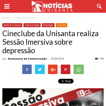
Home
Artes & Cultura
Artes & Cultura
Comunicação
Educação
Eventos
Cineclube da Unisanta realiza
Sessão Imersiva sobre
depressão
por
Assessoria de Comunicação
-
29/08/2018
175