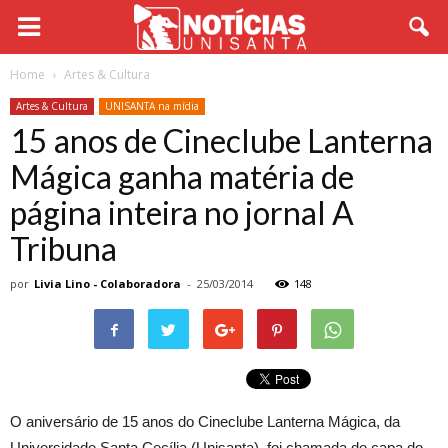
Home
Artes & Cultura
Artes & Cultura
UNISANTA na mídia
15 anos de Cineclube Lanterna
Mágica ganha matéria de
página inteira no jornal A
Tribuna
por
Livia Lino - Colaboradora
-
25/03/2014
148
O aniversário de 15 anos do Cineclube Lanterna Mágica, da
Universidade Santa Cecília (Unisanta), foi chamada de capa do