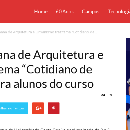
Home
60 Anos
Campus
Tecnologi
ícias
ana de Arquitetura e Urbanismo traz tema “Cotidiano de...
santa
ana de Arquitetura e
ema “Cotidiano de
ra alunos do curso
359
lhar no Twitter