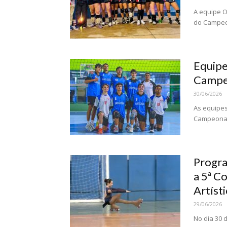
A equipe O
do Campeon
Equipe
Campeo
30/06/2026
As equipes
Campeonato
Progra
a 5ª C
Artísti
29/06/2026
No dia 30 