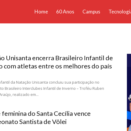
Home
60 Anos
Campus
Tecnologi
ícias
santa
o Unisanta encerra Brasileiro Infantil de
o com atletas entre os melhores do país
nfantil da Natação Unisanta concluiu sua participação no
 Brasileiro Interclubes Infantil de Inverno – Troféu Ruben
raújo, realizado em...
 feminina do Santa Cecília vence
nato Santista de Vôlei