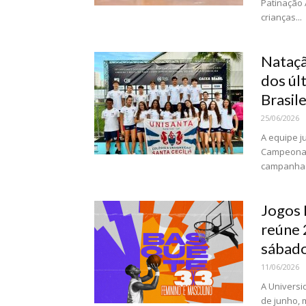
Patinação 
crianças...
Nataçã
dos úl
Brasile
25/06/2026
A equipe j
Campeonato
campanha d
Jogos 
reúne 
sábad
11/06/2026
A Universi
de junho, 