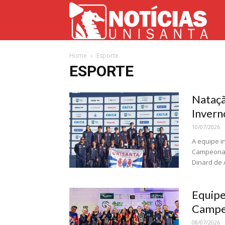
Not
Home
Esporte
Uni
ESPORTE
Nataçã
Invern
10/07/2026
A equipe i
Campeonato
Dinard de A
Equipe
Campeo
08/07/2026