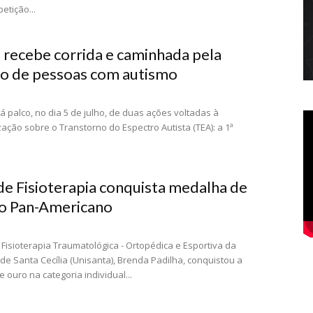
etição...
 recebe corrida e caminhada pela
ão de pessoas com autismo
á palco, no dia 5 de julho, de duas ações voltadas à
zação sobre o Transtorno do Espectro Autista (TEA): a 1ª
de Fisioterapia conquista medalha de
o Pan-Americano
 Fisioterapia Traumatológica - Ortopédica e Esportiva da
de Santa Cecília (Unisanta), Brenda Padilha, conquistou a
 ouro na categoria individual...