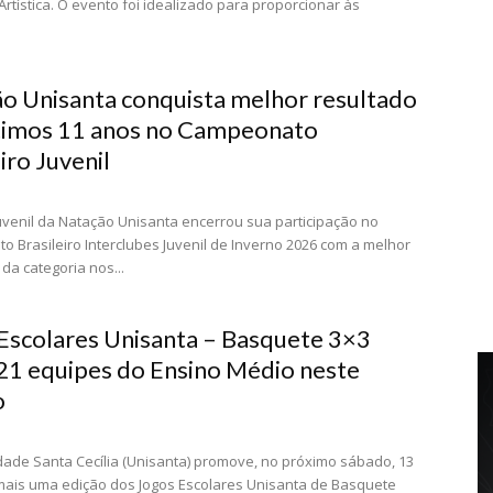
Artística. O evento foi idealizado para proporcionar às
o Unisanta conquista melhor resultado
timos 11 anos no Campeonato
iro Juvenil
uvenil da Natação Unisanta encerrou sua participação no
 Brasileiro Interclubes Juvenil de Inverno 2026 com a melhor
a categoria nos...
Escolares Unisanta – Basquete 3×3
21 equipes do Ensino Médio neste
o
dade Santa Cecília (Unisanta) promove, no próximo sábado, 13
mais uma edição dos Jogos Escolares Unisanta de Basquete