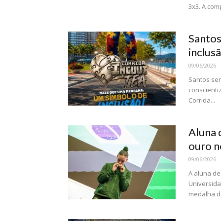
3x3. A comp
Santos
inclus
09/06/2026
Santos ser
conscienti
Corrida...
Aluna 
ouro n
09/06/2026
A aluna de
Universida
medalha de