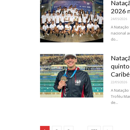
Nataçã
2026 n
24/05/2026
A Natação 
nacional a
do...
Nataçã
quinto
Caribé.
22/05/2026
A Natação 
Troféu Mar
de...