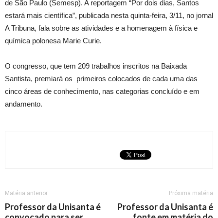
de São Paulo (Semesp). A reportagem “Por dois dias, Santos
estará mais científica”, publicada nesta quinta-feira, 3/11, no jornal
A Tribuna, fala sobre as atividades e a homenagem à física e
química polonesa Marie Curie.
O congresso, que tem 209 trabalhos inscritos na Baixada
Santista, premiará os primeiros colocados de cada uma das
cinco áreas de conhecimento, nas categorias concluído e em
andamento.
Matéria anterior
Próxima matéria
Professor da Unisanta é
Professor da Unisanta é
convocado para ser
fonte em matéria do