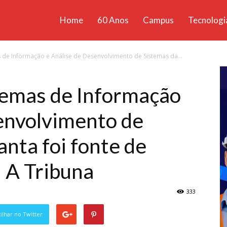
Home
60 Anos
Campus
Tecnologi
ícias
 de Informação e Análise de Desenvolvimento de Sistemas da...
santa
temas de Informação
envolvimento de
nta foi fonte de
l A Tribuna
333
lhar no Twitter