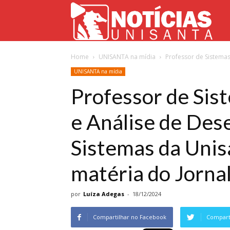
Not
Home
UNISANTA na mídia
Professor de Sistemas
Uni
UNISANTA na mídia
Professor de Sis
e Análise de Des
Sistemas da Unisa
matéria do Jorna
por
Luíza Adegas
-
18/12/2024
Compartilhar no Facebook
Comparti