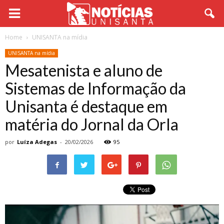
Home
UNISANTA na mídia
UNISANTA na mídia
Mesatenista e aluno de
Sistemas de Informação da
Unisanta é destaque em
matéria do Jornal da Orla
por
Luíza Adegas
-
20/02/2026
95