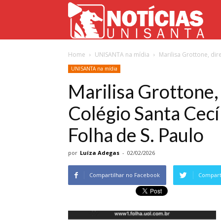
Not
Home
UNISANTA na mídia
Marilisa Grottone, dir
Uni
UNISANTA na mídia
Marilisa Grottone,
Colégio Santa Cecíl
Folha de S. Paulo
por
Luíza Adegas
-
02/02/2026
Compartilhar no Facebook
Comparti