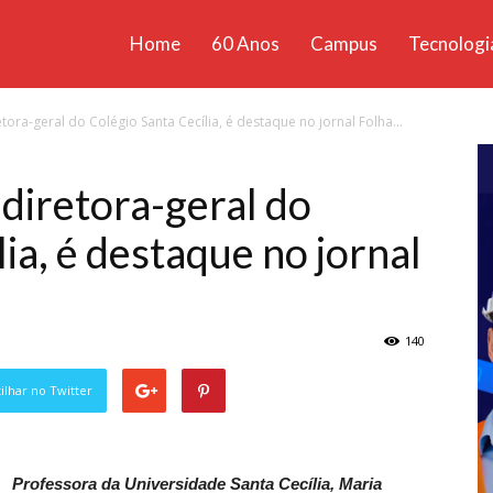
Home
60 Anos
Campus
Tecnologi
ícias
etora-geral do Colégio Santa Cecília, é destaque no jornal Folha...
santa
 diretora-geral do
ia, é destaque no jornal
140
lhar no Twitter
Professora da Universidade Santa Cecília, Maria