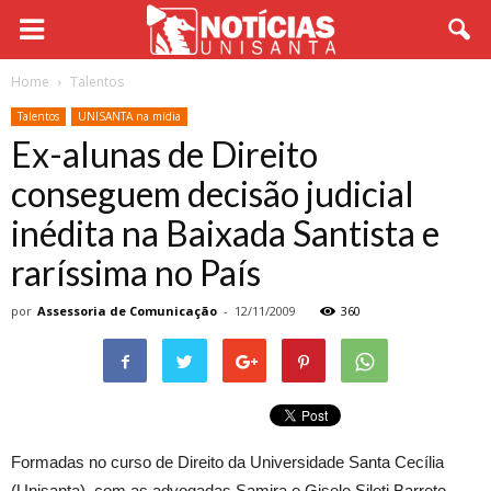
Home
Talentos
Talentos
UNISANTA na mídia
Ex-alunas de Direito
conseguem decisão judicial
inédita na Baixada Santista e
raríssima no País
por
Assessoria de Comunicação
-
12/11/2009
360
Formadas no curso de Direito da Universidade Santa Cecília
(Unisanta), com as advogadas Samira e Gisele Siloti Barreto