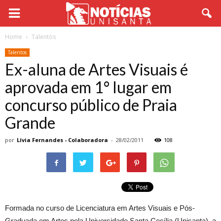
Home
Talentos
Talentos
Ex-aluna de Artes Visuais é
aprovada em 1° lugar em
concurso público de Praia
Grande
por
Lívia Fernandes - Colaboradora
-
28/02/2011
108
Formada no curso de Licenciatura em Artes Visuais e Pós-
Graduada em Artes pela Universidade Santa Cecília (Unisanta), a