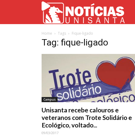
Not
Home
Tags
Fique-ligado
Uni
Tag: fique-ligado
Campus
Unisanta recebe calouros e
veteranos com Trote Solidário e
Ecológico, voltado...
09/03/2017