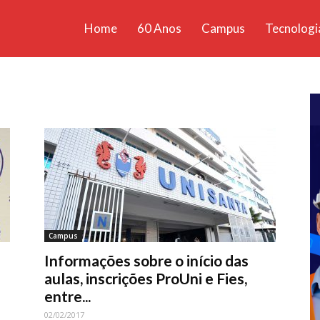
Home
60 Anos
Campus
Tecnologi
ícias
santa
Campus
Informações sobre o início das
aulas, inscrições ProUni e Fies,
entre...
02/02/2017