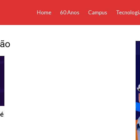
Home
60 Anos
Campus
Tecnologi
ícias
santa
ção
té