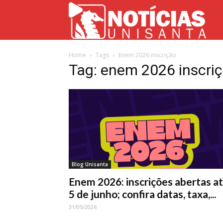
Not
Home
Tags
Enem 2026 inscrição
Uni
Tag: enem 2026 inscri
Blog Unisanta
Enem 2026: inscrições abertas a
5 de junho; confira datas, taxa,...
31/05/2026