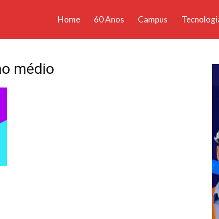
Home
60 Anos
Campus
Tecnologi
ícias
santa
no médio