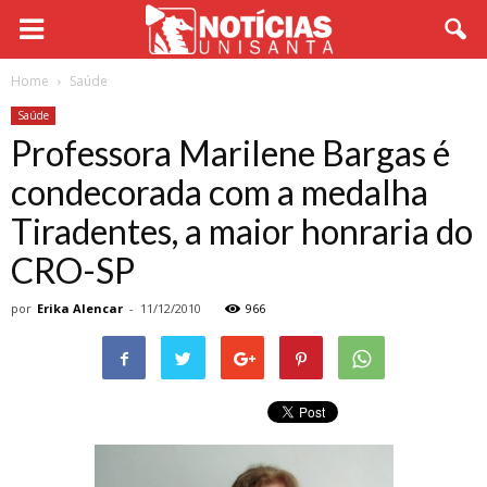
Home
Saúde
Saúde
Professora Marilene Bargas é
condecorada com a medalha
Tiradentes, a maior honraria do
CRO-SP
por
Erika Alencar
-
11/12/2010
966