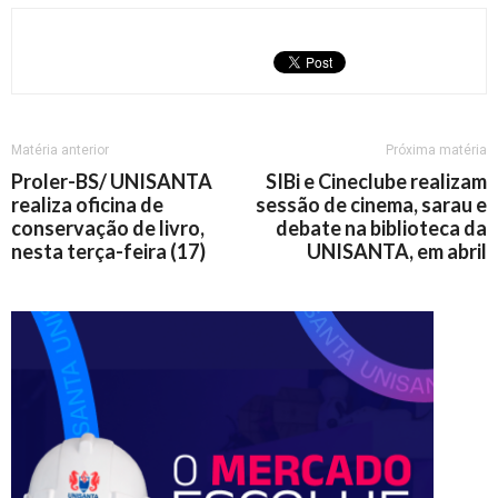
Matéria anterior
Próxima matéria
Proler-BS/ UNISANTA
SIBi e Cineclube realizam
realiza oficina de
sessão de cinema, sarau e
conservação de livro,
debate na biblioteca da
nesta terça-feira (17)
UNISANTA, em abril