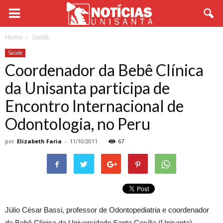
Home
Saúde
Saúde
Coordenador da Bebê Clínica
da Unisanta participa de
Encontro Internacional de
Odontologia, no Peru
por
Elizabeth Faria
-
11/10/2011
67
Júlio César Bassi, professor de Odontopediatria e coordenador
da Bebê Clínica da Universidade Santa Cecília (Unisanta),