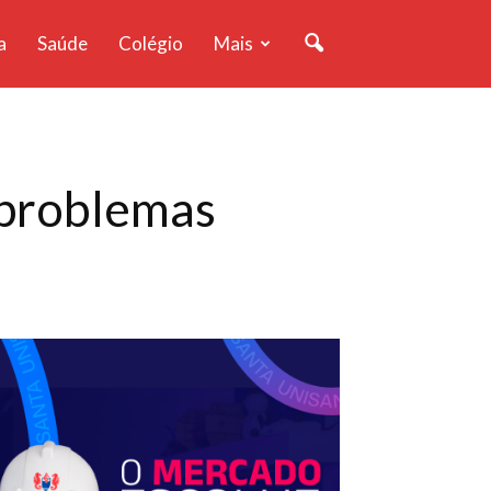
a
Saúde
Colégio
Mais
 problemas