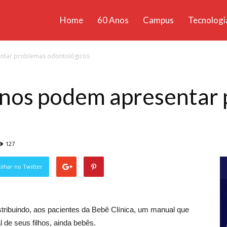
Home
60 Anos
Campus
Tecnologi
ícias
entar problemas odontológicos
santa
 anos podem apresentar
127
lhar no Twitter
tribuindo, aos pacientes da Bebê Clínica, um manual que
 de seus filhos, ainda bebês.