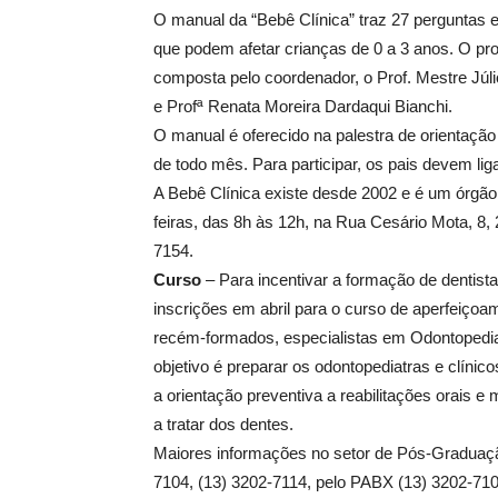
O manual da “Bebê Clínica” traz 27 perguntas 
que podem afetar crianças de 0 a 3 anos. O pro
composta pelo coordenador, o Prof. Mestre Júlio
e Profª Renata Moreira Dardaqui Bianchi.
O manual é oferecido na palestra de orientação
de todo mês. Para participar, os pais devem lig
A Bebê Clínica existe desde 2002 e é um órgão
feiras, das 8h às 12h, na Rua Cesário Mota, 8,
7154.
Curso
– Para incentivar a formação de dentist
inscrições em abril para o curso de aperfeiçoa
recém-formados, especialistas em Odontopediat
objetivo é preparar os odontopediatras e clínic
a orientação preventiva a reabilitações orais 
a tratar dos dentes.
Maiores informações no setor de Pós-Graduação
7104, (13) 3202-7114, pelo PABX (13) 3202-710