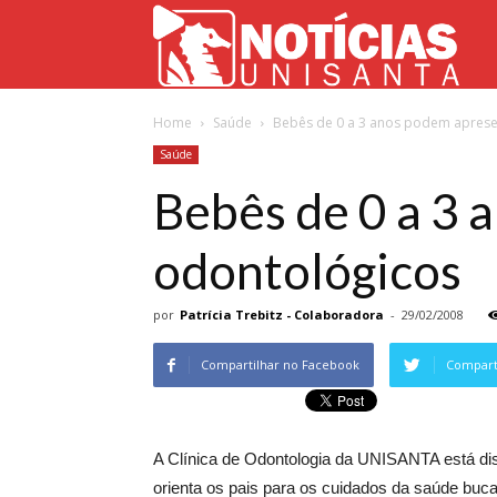
Not
Home
Saúde
Bebês de 0 a 3 anos podem apres
Uni
Saúde
Bebês de 0 a 3
odontológicos
por
Patrícia Trebitz - Colaboradora
-
29/02/2008
Compartilhar no Facebook
Comparti
A Clínica de Odontologia da UNISANTA está dis
orienta os pais para os cuidados da saúde bucal