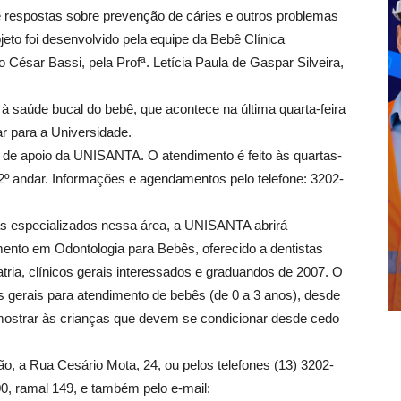
e respostas sobre prevenção de cáries e outros problemas
jeto foi desenvolvido pela equipe da Bebê Clínica
 César Bassi, pela Profª. Letícia Paula de Gaspar Silveira,
 à saúde bucal do bebê, que acontece na última quarta-feira
ar para a Universidade.
 de apoio da UNISANTA. O atendimento é feito às quartas-
 2º andar. Informações e agendamentos pelo telefone: 3202-
as especializados nessa área, a UNISANTA abrirá
mento em Odontologia para Bebês, oferecido a dentistas
ria, clínicos gerais interessados e graduandos de 2007. O
os gerais para atendimento de bebês (de 0 a 3 anos), desde
e mostrar às crianças que devem se condicionar desde cedo
, a Rua Cesário Mota, 24, ou pelos telefones (13) 3202-
0, ramal 149, e também pelo e-mail: