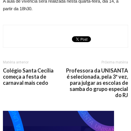
A aula de vivência será realizada nesta quarta-feira, dia 14, a
partir da 18h30.
Matéria anterior
Próxima matéria
Colégio Santa Cecília
Professora da UNISANTA
começa a festa de
é selecionada, pela 3ª vez,
carnaval mais cedo
para julgar as escolas de
samba do grupo especial
do RJ