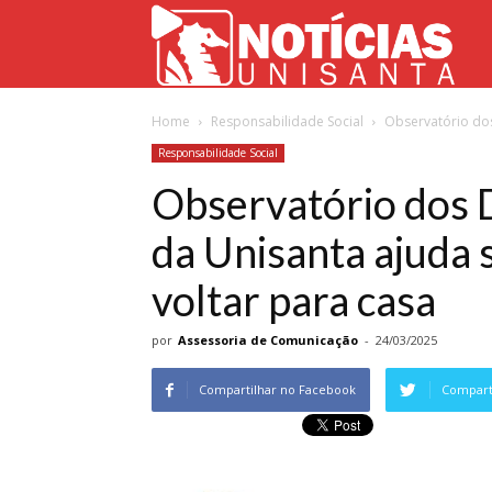
Not
Home
Responsabilidade Social
Observatório dos
Uni
Responsabilidade Social
Observatório dos 
da Unisanta ajuda 
voltar para casa
por
Assessoria de Comunicação
-
24/03/2025
Compartilhar no Facebook
Comparti