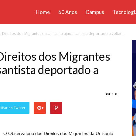
Home
60 Anos
Campus
Tecnologi
ícias
 Direitos dos Migrantes da Unisanta ajuda santista deportado a voltar...
santa
Direitos dos Migrantes
santista deportado a
150
lhar no Twitter
O Observatório dos Direitos dos Migrantes da Unisanta