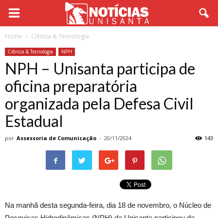
Home
Ciência & Tecnologia
Ciência & Tecnologia
NPH
NPH – Unisanta participa de
oficina preparatória
organizada pela Defesa Civil
Estadual
por
Assessoria de Comunicação
-
20/11/2024
143
Na manhã desta segunda-feira, dia 18 de novembro, o Núcleo de
Pesquisas Hidrodinâmicas (NPH) da Unisanta participou da