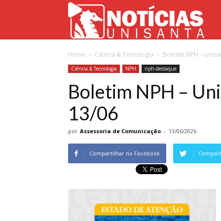
Not
Home
Ciência & Tecnologia
Boletim NPH – Unisa
Uni
Ciência & Tecnologia
NPH
nph-destaque
Boletim NPH – Uni
13/06
por
Assessoria de Comunicação
-
13/06/2026
Compartilhar no Facebook
Comparti