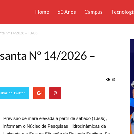
Home
60 Anos
Campus
Tecnologi
ícias
nta Nº 14/2026 – 13/06
santa
santa Nº 14/2026 –
69
lhar no Twitter
Previsão de maré elevada a partir de sábado (13/06),
informam o Núcleo de Pesquisas Hidrodinâmicas da
Unisanta e a Sala de Situação da Baixada Santista. Se