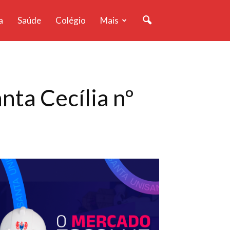
a
Saúde
Colégio
Mais
nta Cecília nº