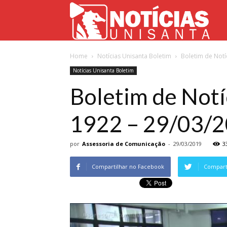
Not
Home
Notícias Unisanta Boletim
Boletim de Notí
Uni
Notícias Unisanta Boletim
Boletim de Notí
1922 – 29/03/
por
Assessoria de Comunicação
-
29/03/2019
3
Compartilhar no Facebook
Comparti