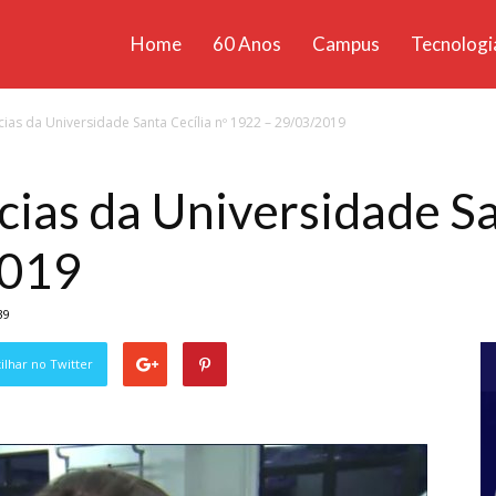
Home
60 Anos
Campus
Tecnologi
ícias
cias da Universidade Santa Cecília nº 1922 – 29/03/2019
santa
cias da Universidade Sa
2019
39
lhar no Twitter