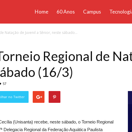
Home
60 Anos
Campus
Tecnologi
ícias
e Natação de Juvenil a Sênior, neste sábado...
santa
Torneio Regional de Na
sábado (16/3)
57
lhar no Twitter
ecília (Unisanta) recebe, neste sábado, o Torneio Regional
 7ª Delegacia Regional da Federação Aquática Paulista