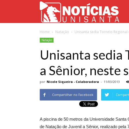
Not
Home
Natação
Unisanta sedia Torneio Regional d
Uni
Natação
Unisanta sedia 
a Sênior, neste 
por
Nicole Siqueira - Colaboradora
-
11/03/2013
Compartilhar no Facebook
Comparti
A piscina de 50 metros da Universidade Santa C
de Natação de Juvenil a Sênior, realizado pela