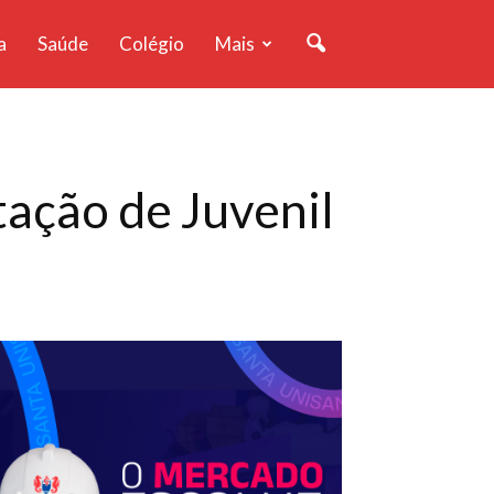
a
Saúde
Colégio
Mais
tação de Juvenil