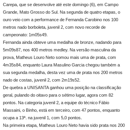
Carepa, que se desenvolve até este domingo (6), em Campo
Grande, Mato Grosso do Sul. Na segunda de quatro etapas, o
ouro veio com a performance de Fernanda Carobino nos 100
metros nado borboleta, juvenil 2, com novo recorde de
campeonato: 1m05s49.
Fernanda ainda obteve uma medalha de bronze, nadando para
5m09s87, nos 400 metros medley. Na versão masculina da
prova, Matheus Louro Neto somou mais uma de prata, com
4m35s84, enquanto Laura Masulino Garcia chegou também a
sua segunda medalha, desta vez uma de prata nos 200 metros
nado de costas, juvenil 2, com 2m19s52.
De quebra a UNISANTA ganhou uma posição na classificação
geral, pulando do oitavo para o sétimo lugar, agora com 82
pontos. Na categoria juvenil 2, a equipe do técnico Fábio
Massaini, o Binho, está em terceiro, com 47 pontos, enquanto
ocupa a 13ª. na juvenil 1, com 5,0 pontos.
Na primeira etapa, Matheus Louro Neto havia sido prata nos 200