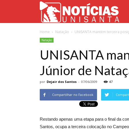
Not
Home
Natação
UNISANTA mantém terceira posiçã
Uni
Natação
UNISANTA manté
Júnior de Nataç
por
Dejair dos Santos
-
07/06/2009
47
Compartilhar no Facebook
Comparti
Restando apenas uma etapa para o final da co
Santos, ocupa a terceira colocação no Campeon