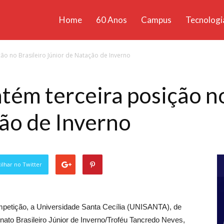
Home
60 Anos
Campus
Tecnologi
ícias
o no Brasileiro Júnior de Natação de Inverno
santa
m terceira posição no
ão de Inverno
lhar no Twitter
mpetição, a Universidade Santa Cecília (UNISANTA), de
ato Brasileiro Júnior de Inverno/Troféu Tancredo Neves,