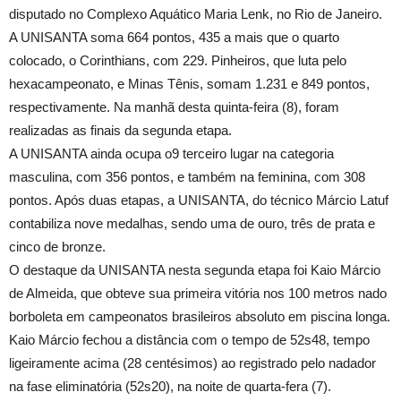
disputado no Complexo Aquático Maria Lenk, no Rio de Janeiro.
A UNISANTA soma 664 pontos, 435 a mais que o quarto
colocado, o Corinthians, com 229. Pinheiros, que luta pelo
hexacampeonato, e Minas Tênis, somam 1.231 e 849 pontos,
respectivamente. Na manhã desta quinta-feira (8), foram
realizadas as finais da segunda etapa.
A UNISANTA ainda ocupa o9 terceiro lugar na categoria
masculina, com 356 pontos, e também na feminina, com 308
pontos. Após duas etapas, a UNISANTA, do técnico Márcio Latuf
contabiliza nove medalhas, sendo uma de ouro, três de prata e
cinco de bronze.
O destaque da UNISANTA nesta segunda etapa foi Kaio Márcio
de Almeida, que obteve sua primeira vitória nos 100 metros nado
borboleta em campeonatos brasileiros absoluto em piscina longa.
Kaio Márcio fechou a distância com o tempo de 52s48, tempo
ligeiramente acima (28 centésimos) ao registrado pelo nadador
na fase eliminatória (52s20), na noite de quarta-fera (7).