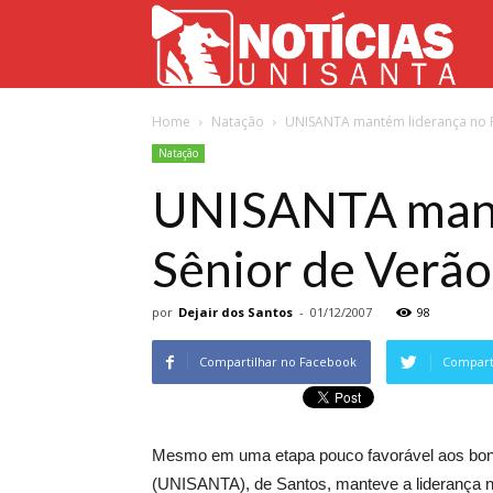
Not
Home
Natação
UNISANTA mantém liderança no Pa
Uni
Natação
UNISANTA manté
Sênior de Verão
por
Dejair dos Santos
-
01/12/2007
98
Compartilhar no Facebook
Comparti
Mesmo em uma etapa pouco favorável aos bons r
(UNISANTA), de Santos, manteve a liderança na