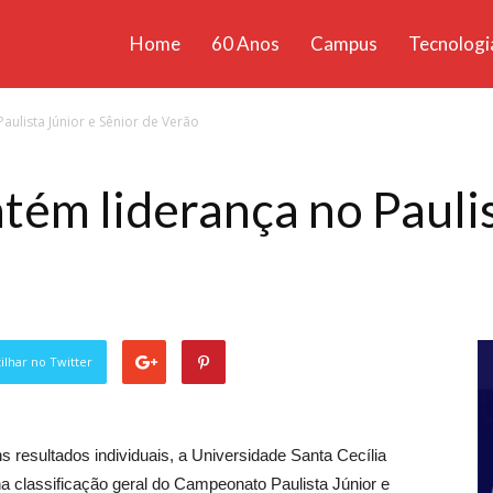
Home
60 Anos
Campus
Tecnologi
ícias
ulista Júnior e Sênior de Verão
santa
m liderança no Paulis
lhar no Twitter
esultados individuais, a Universidade Santa Cecília
 classificação geral do Campeonato Paulista Júnior e