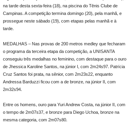
na tarde desta sexta-feira (18), na piscina do Tênis Clube de
Campinas. A competição termina domingo (20), pela manhã, e
prossegue neste sábado (19), com etapas pelas manhã e à
tarde.
MEDALHAS – Nas provas de 200 metros medley que fecharam
o programa da terceira etapa da competição, a UNISANTA
conseguiu três medalhas no feminino, com destaque para o ouro
de Jhessica Karoline Santos, na júnior I, com 2m24s97. Patrícia
Cruz Santos foi prata, na sênior, com 2m23s22, enquanto
Andressa Barduzzi ficou com a de bronze, na júnior II, com
2m32s94.
Entre os homens, ouro para Yuri Andrew Costa, na júnior II, com
o tempo de 2m07s37, e bronze para Diego Uchoa, bronze na
mesma categoria, com 2m07s80.