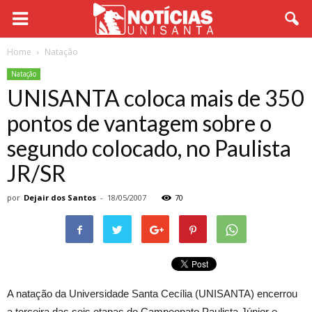
Home
Natação
Natação
UNISANTA coloca mais de 350
pontos de vantagem sobre o
segundo colocado, no Paulista
JR/SR
por
Dejair dos Santos
-
18/05/2007
70
A natação da Universidade Santa Cecília (UNISANTA) encerrou
a terceira das seis etapas do Campeonato Paulista Júnior e