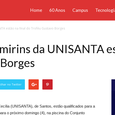
Home
60 Anos
Campus
Tecnologi
ícias
TA estão na final do Troféu Gustavo Borges
santa
mirins da UNISANTA est
 Borges
lhar no Twitter
ecília (UNISANTA), de Santos, estão qualificados para a
ara o próximo domingo (4), na piscina do Conjunto