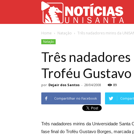
Not
Home
Natação
Três nadadores mirins da UNISAN
Uni
Natação
Três nadadores 
Troféu Gustavo
por
Dejair dos Santos
-
28/04/2008
89
Compartilhar no Facebook
Comparti
Três nadadores mirins da Universidade Santa C
fase final do Troféu Gustavo Borges, marcada p