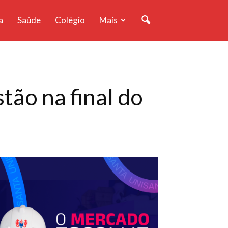
a
Saúde
Colégio
Mais
ão na final do