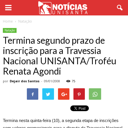
Home
Natação
Natação
Termina segundo prazo de
inscrição para a Travessia
Nacional UNISANTA/Troféu
Renata Agondi
por
Dejair dos Santos
-
09/01/2008
75
Termina nesta quinta-feira (10), a segunda etapa de inscrições
com valores promocionais para a disputa da Travessia Nacional