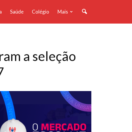
a
Saúde
Colégio
Mais
am a seleção
7