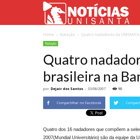
Not
Home
Natação
Quatro nadadores da UNISANTA i
Uni
Natação
Quatro nadador
brasileira na B
por
Dejair dos Santos
-
03/08/2007
90
Compartilhar no Facebook
Comparti
Quatro dos 16 nadadores que compõem a seleçã
2007(Mundial Universitário) são da equipe da 