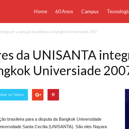
Home
60 Anos
Campus
Tecnologi
ícias
ntegram a seleção brasileira na Bangkok Universiade 2007
santa
es da UNISANTA integr
angkok Universiade 200
lhar no Twitter
o brasileira para a disputa da Bangkok Universidade
Universidade Santa Cecília (UNISANTA). São eles Nayara