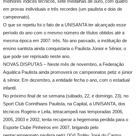
melhores índices técnicos, sete medalhas de ouro, com quatro
em provas individuais e três recordes (um paulista e dois de
campeonato).
O que se repetiu foi o fato de a UNISANTA ter alcançado esse
período do ano com o mesmo número de títulos obtidos até a
mesma época em 2007: três. No ano passado, a instituição de
ensino santista ainda conquistaria o Paulista Júnior e Sênior, o
que pode ser reprisado neste ano.
NOVAS DISPUTAS – Neste mês de novembro, a Federação
Aquática Paulista ainda promoverá os campeonatos petiz e júnior
& sênior. Em dezembro, a entidade fecha o ano, com o estadual
infantil.
No próximo final de se semana (sábado, 22, e domingo, 23), no
Sport Club Corinthians Paulista, na Capital, a UNISANTA, dos
técnicos Rogério e Leila, tetracampeã nas temporadas 2006,
2005, 2003 e 2002, tenta recuperar a hegemonia perdida para o
Esporte Clube Pinheiros em 2007, brigando pelo
pentacampeonato paulista petiz (XVI Troféu José do Carmo