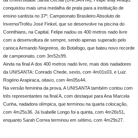
conquistou mais uma medalha de prata para a instituição de
ensino santista no 37º. Campeonato Brasileiro Absoluto de
Inverno/Troféu José Finkel, que se desenvolve na piscina do
Corinthians, na Capital. Felipe nadou os 400 metros nado livre
com a desenvoltura de sempre, sendo apenas superado pelo
carioca Armando Negreiros, do Botafogo, que bateu novo recorde
de campeonato, com 3m52s99.
Ainda na final A dos 400 metros nado livre, mais dois nadadores
da UNISANTA: Conrado Chede, sexto, com 4m01s03, e Luiz
Rogério Arapiraca, oitavo, com 4m05s44.
Na versão feminina da prova, A UNISANTA também contou com
três representantes na final A, com destaque para Ana Marcela
Cunha, nadadora olímpica, que terminou na quarta colocação,
com 4m25s36. Já Isabelle Longo foi a quinta, com 4m26s51,
enquanto Sarah Correa terminou em sétimo, com 4m29s27.