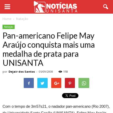
Home
Natação
Natação
Pan-americano Felipe May
Araújo conquista mais uma
medalha de prata para
UNISANTA
por
Dejair dos Santos
-
05/09/2008
110
Com o tempo de 3m57s21, o nadador pan-americano (Rio 2007),
da Universidade Santa Cecília (UNISANTA), Felipe May Araújo,