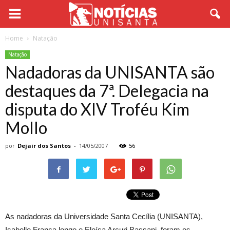
Home
Natação
Natação
Nadadoras da UNISANTA são
destaques da 7ª. Delegacia na
disputa do XIV Troféu Kim
Mollo
por
Dejair dos Santos
-
14/05/2007
56
As nadadoras da Universidade Santa Cecília (UNISANTA),
Isabelle França longo e Eloísa Arcuri Bassani, foram os