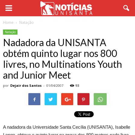
Home
Natação
Natação
Nadadora da UNISANTA
obtém quinto lugar nos 800
livres, no Multinations Youth
and Junior Meet
por
Dejair dos Santos
-
01/04/2007
93
A nadadora da Universidade Santa Cecília (UNISANTA), Isabelle
Longo, obteve o quinto lugar na prova dos 800 metros nado livre,