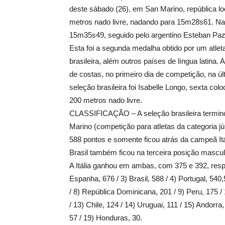
deste sábado (26), em San Marino, república loca
metros nado livre, nadando para 15m28s61. Na 
15m35s49, seguido pelo argentino Esteban Pa
Esta foi a segunda medalha obtido por um atl
brasileira, além outros países de língua latina
de costas, no primeiro dia de competição, na úl
seleção brasileira foi Isabelle Longo, sexta co
200 metros nado livre.
CLASSIFICAÇÃO – A seleção brasileira termino
Marino (competição para atletas da categoria jú
588 pontos e somente ficou atrás da campeã Itá
Brasil também ficou na terceira posição mascul
A Itália ganhou em ambas, com 375 e 392, respec
Espanha, 676 / 3) Brasil, 588 / 4) Portugal, 540,
/ 8) República Dominicana, 201 / 9) Peru, 175 / 
/ 13) Chile, 124 / 14) Uruguai, 111 / 15) Andorra
57 / 19) Honduras, 30.