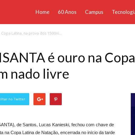
Home
60 Anos
Campus
Tecnologi
ícias
Copa Latina, na prova dos 1500m...
santa
SANTA é ouro na Copa 
m nado livre
lhar no Twitter
ISANTA), de Santos, Lucas Kanieski, fechou com chave de
sta na Copa Latina de Natação, encerrada no início da tarde