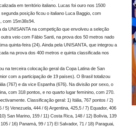
lizada em território italiano. Lucas foi ouro nos 1500
segunda posição ficou o italiano Luca Baggio, com
z, com 15m38s94.
eta da UNISANTA na competição que envolveu a seleção
. A outra veio com Fábio Santi, na prova dos 50 metros nado
tima quinta-feira (24). Ainda pela UNISANTA, que integrou a
locada na prova dos 400 metros e quinta classificada nos
u na terceira colocação geral da Copa Latina de San
nior com a participação de 19 países). O Brasil totalizou
lia (767) e da vice Espanha (676). Na divisão por sexo, o
ina, com 318 pontos, e no quarto lugar feminino, com 270.
tivamente. Classificação geral: 1) Itália, 767 pontos / 2)
5 / 5) Venezuela, 444 / 6) Argentina, 425,5 / 7) Equador, 406
10) San Marino, 159 / 11) Costa Rica, 148 / 12) Bolívia, 139
, 105 / 16) Panamá, 99 / 17) El Salvador, 71 / 18) Paraguai,