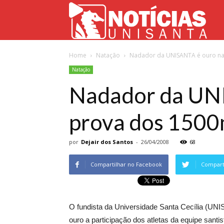
Not
Home
Natação
Nadador da UNISANTA é ouro na 
Uni
Natação
Nadador da UNI
prova dos 1500
por
Dejair dos Santos
-
26/04/2008
68
Compartilhar no Facebook
Comparti
O fundista da Universidade Santa Cecília (UN
ouro a participação dos atletas da equipe santi