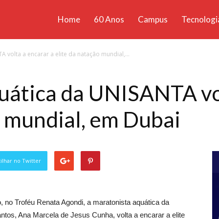
Home
60 Anos
Campus
Tecnologi
ícias
 volta a encarar a elite da natação mundial,...
santa
uática da UNISANTA vol
o mundial, em Dubai
lhar no Twitter
, no Troféu Renata Agondi, a maratonista aquática da
tos, Ana Marcela de Jesus Cunha, volta a encarar a elite