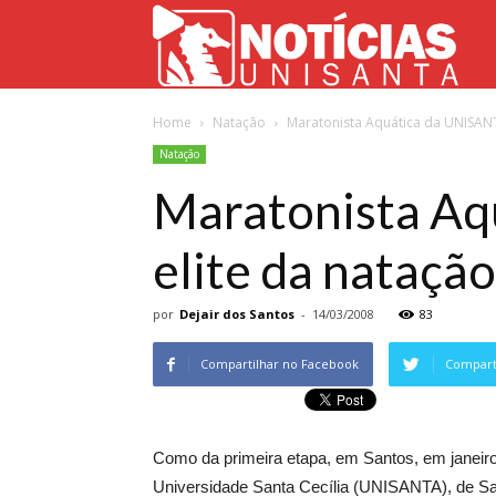
Not
Home
Natação
Maratonista Aquática da UNISANTA
Uni
Natação
Maratonista Aq
elite da nataçã
por
Dejair dos Santos
-
14/03/2008
83
Compartilhar no Facebook
Comparti
Como da primeira etapa, em Santos, em janeiro
Universidade Santa Cecília (UNISANTA), de San