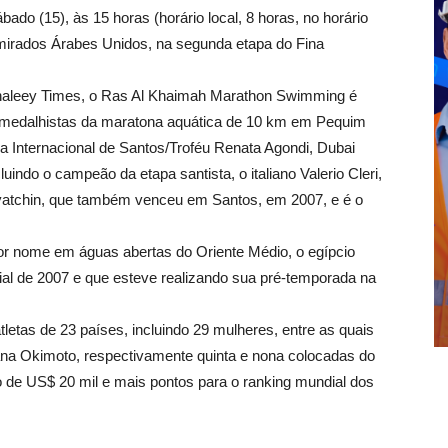
do (15), às 15 horas (horário local, 8 horas, no horário
Emirados Árabes Unidos, na segunda etapa do Fina
haleey Times, o Ras Al Khaimah Marathon Swimming é
 medalhistas da maratona aquática de 10 km em Pequim
ca Internacional de Santos/Troféu Renata Agondi, Dubai
ndo o campeão da etapa santista, o italiano Valerio Cleri,
Dyatchin, que também venceu em Santos, em 2007, e é o
r nome em águas abertas do Oriente Médio, o egípcio
al de 2007 e que esteve realizando sua pré-temporada na
letas de 23 países, incluindo 29 mulheres, entre as quais
ana Okimoto, respectivamente quinta e nona colocadas do
o de US$ 20 mil e mais pontos para o ranking mundial dos