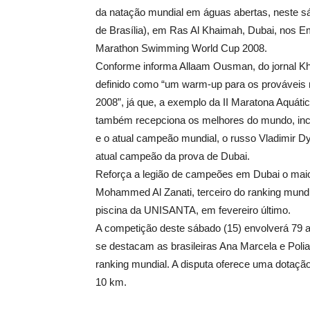
da natação mundial em águas abertas, neste sába
de Brasília), em Ras Al Khaimah, Dubai, nos 
Marathon Swimming World Cup 2008.
Conforme informa Allaam Ousman, do jornal K
definido como “um warm-up para os prováveis
2008”, já que, a exemplo da II Maratona Aquáti
também recepciona os melhores do mundo, inclui
e o atual campeão mundial, o russo Vladimir 
atual campeão da prova de Dubai.
Reforça a legião de campeões em Dubai o maio
Mohammed Al Zanati, terceiro do ranking mundi
piscina da UNISANTA, em fevereiro último.
A competição deste sábado (15) envolverá 79 at
se destacam as brasileiras Ana Marcela e Poli
ranking mundial. A disputa oferece uma dotaçã
10 km.