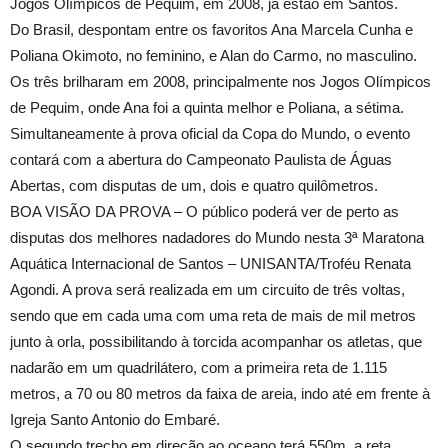
Jogos Olímpicos de Pequim, em 2008, já estão em Santos.
Do Brasil, despontam entre os favoritos Ana Marcela Cunha e
Poliana Okimoto, no feminino, e Alan do Carmo, no masculino.
Os três brilharam em 2008, principalmente nos Jogos Olímpicos
de Pequim, onde Ana foi a quinta melhor e Poliana, a sétima.
Simultaneamente à prova oficial da Copa do Mundo, o evento
contará com a abertura do Campeonato Paulista de Águas
Abertas, com disputas de um, dois e quatro quilômetros.
BOA VISÃO DA PROVA – O público poderá ver de perto as
disputas dos melhores nadadores do Mundo nesta 3ª Maratona
Aquática Internacional de Santos – UNISANTA/Troféu Renata
Agondi. A prova será realizada em um circuito de três voltas,
sendo que em cada uma com uma reta de mais de mil metros
junto à orla, possibilitando à torcida acompanhar os atletas, que
nadarão em um quadrilátero, com a primeira reta de 1.115
metros, a 70 ou 80 metros da faixa de areia, indo até em frente à
Igreja Santo Antonio do Embaré.
O segundo trecho em direção ao oceano terá 550m, a reta